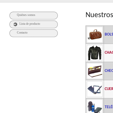
Nuestro
Quiénes somos
Lista de producto
Contacto
BOL
CHA
CHE
CUE
TELÉ